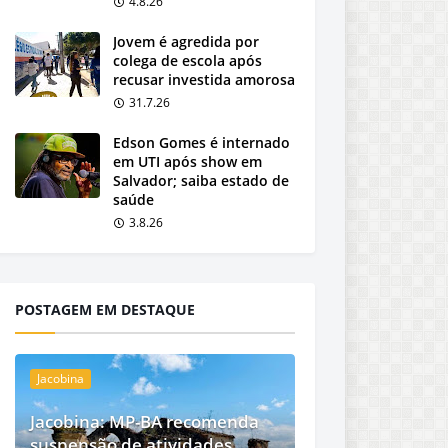
4.8.26
Jovem é agredida por
colega de escola após
recusar investida amorosa
31.7.26
Edson Gomes é internado
em UTI após show em
Salvador; saiba estado de
saúde
3.8.26
POSTAGEM EM DESTAQUE
Jacobina
Jacobina: MP-BA recomenda
suspensão de atividades