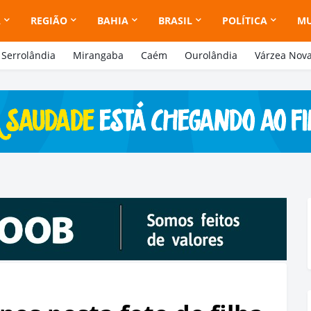
A
REGIÃO
BAHIA
BRASIL
POLÍTICA
M
Serrolândia
Mirangaba
Caém
Ourolândia
Várzea Nov