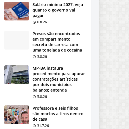
Salário mínimo 2027: veja
quanto o governo vai
pagar
6.8.26
Presos são encontrados
em compartimento
secreto de carreta com
uma tonelada de cocaína
3.8.26
MP-BA instaura
procedimento para apurar
contratações artísticas
por dois municípios
baianos; entenda
5.8.26
Professora e seis filhos
são mortos a tiros dentro
de casa
31.7.26