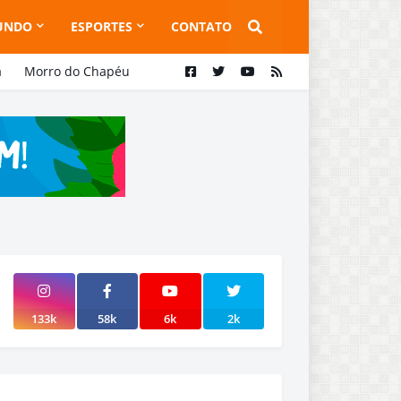
UNDO
ESPORTES
CONTATO
a
Morro do Chapéu
133k
58k
6k
2k