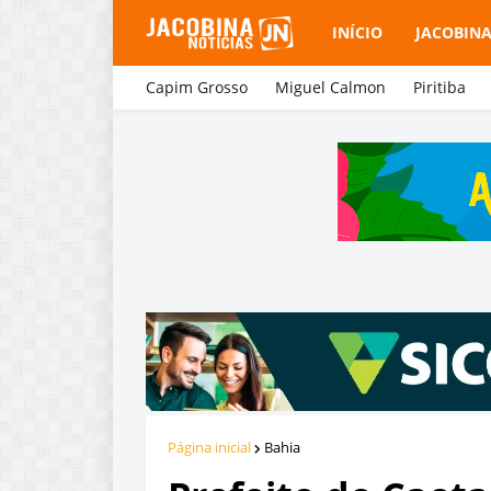
INÍCIO
JACOBIN
Capim Grosso
Miguel Calmon
Piritiba
Página inicial
Bahia