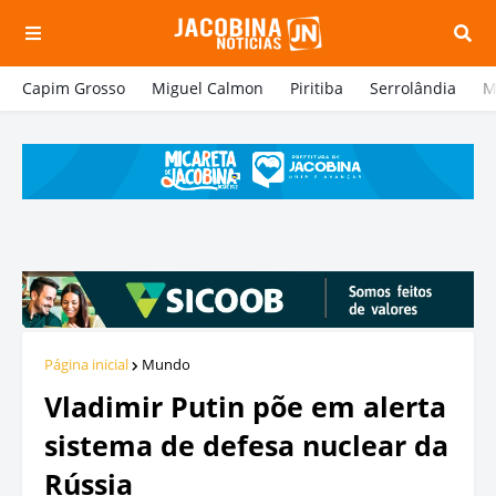
Capim Grosso
Miguel Calmon
Piritiba
Serrolândia
M
Página inicial
Mundo
Vladimir Putin põe em alerta
sistema de defesa nuclear da
Rússia