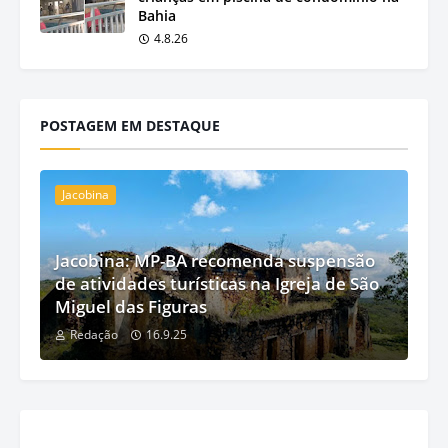
Bahia
4.8.26
POSTAGEM EM DESTAQUE
Jacobina
Jacobina: MP-BA recomenda suspensão
de atividades turísticas na Igreja de São
Miguel das Figuras
Redação
16.9.25