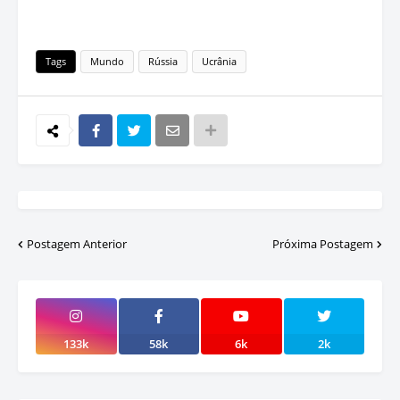
Tags
Mundo
Rússia
Ucrânia
Postagem Anterior
Próxima Postagem
133k
58k
6k
2k