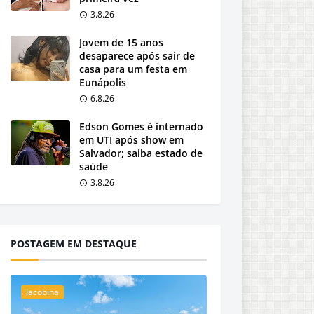
3.8.26
Jovem de 15 anos
desaparece após sair de
casa para um festa em
Eunápolis
6.8.26
Edson Gomes é internado
em UTI após show em
Salvador; saiba estado de
saúde
3.8.26
POSTAGEM EM DESTAQUE
Jacobina