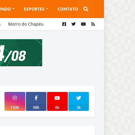
UNDO
ESPORTES
CONTATO
a
Morro do Chapéu
133k
58k
6k
2k