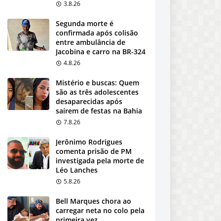
3.8.26
Segunda morte é
confirmada após colisão
entre ambulância de
Jacobina e carro na BR-324
4.8.26
Mistério e buscas: Quem
são as três adolescentes
desaparecidas após
saírem de festas na Bahia
7.8.26
Jerônimo Rodrigues
comenta prisão de PM
investigada pela morte de
Léo Lanches
5.8.26
Bell Marques chora ao
carregar neta no colo pela
primeira vez