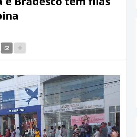
 e Bradesco têm filas
bina