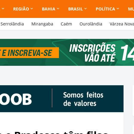
A
REGIÃO
BAHIA
BRASIL
POLÍTICA
M
Serrolândia
Mirangaba
Caém
Ourolândia
Várzea Nov