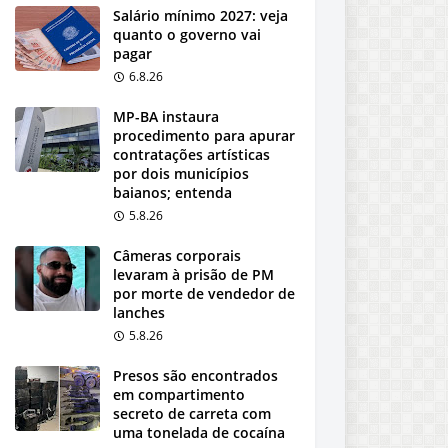
Salário mínimo 2027: veja
quanto o governo vai
pagar
6.8.26
MP-BA instaura
procedimento para apurar
contratações artísticas
por dois municípios
baianos; entenda
5.8.26
Câmeras corporais
levaram à prisão de PM
por morte de vendedor de
lanches
5.8.26
Presos são encontrados
em compartimento
secreto de carreta com
uma tonelada de cocaína