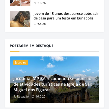
3.8.26
Jovem de 15 anos desaparece após sair
de casa para um festa em Eunápolis
6.8.26
POSTAGEM EM DESTAQUE
Jacobina
Jacobina: MP-BA recomenda suspensão
de atividades turísticas na Igreja de São
Miguel das Figuras
Redação
16.9.25