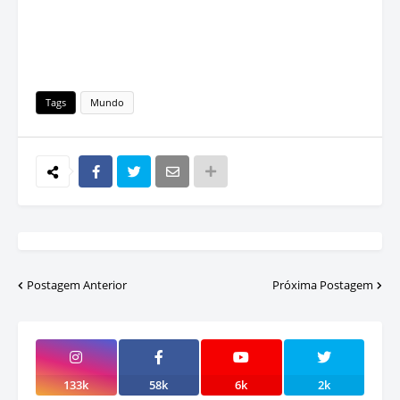
Tags
Mundo
Postagem Anterior
Próxima Postagem
133k
58k
6k
2k