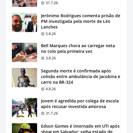
31.7.26
Jerônimo Rodrigues comenta prisão de
PM investigada pela morte de Léo
Lanches
5.8.26
Bell Marques chora ao carregar neta
no colo pela primeira vez
3.8.26
Segunda morte é confirmada após
colisão entre ambulância de Jacobina e
carro na BR-324
4.8.26
Jovem é agredida por colega de escola
após recusar investida amorosa
31.7.26
Edson Gomes é internado em UTI após
show em Salvador; saiba estado de