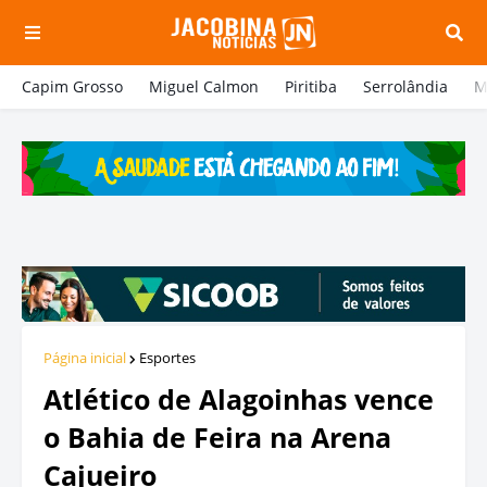
Capim Grosso
Miguel Calmon
Piritiba
Serrolândia
M
Página inicial
Esportes
Atlético de Alagoinhas vence
o Bahia de Feira na Arena
Cajueiro