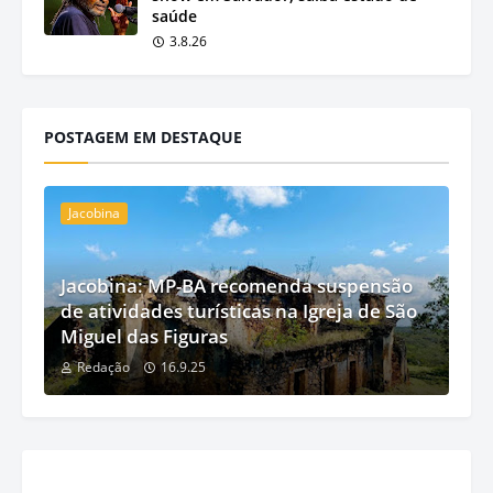
saúde
3.8.26
POSTAGEM EM DESTAQUE
Jacobina
Jacobina: MP-BA recomenda suspensão
de atividades turísticas na Igreja de São
Miguel das Figuras
Redação
16.9.25