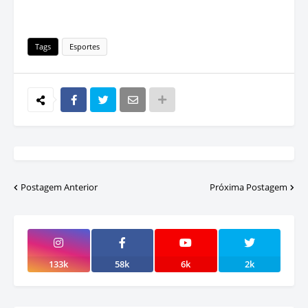
Tags
Esportes
Postagem Anterior
Próxima Postagem
133k
58k
6k
2k