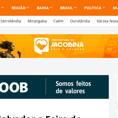
A
REGIÃO
BAHIA
BRASIL
POLÍTICA
M
Serrolândia
Mirangaba
Caém
Ourolândia
Várzea Nov