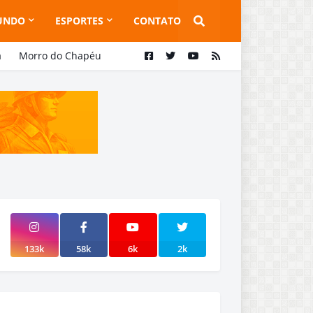
UNDO
ESPORTES
CONTATO
a
Morro do Chapéu
133k
58k
6k
2k