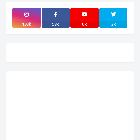
133k
58k
6k
2k