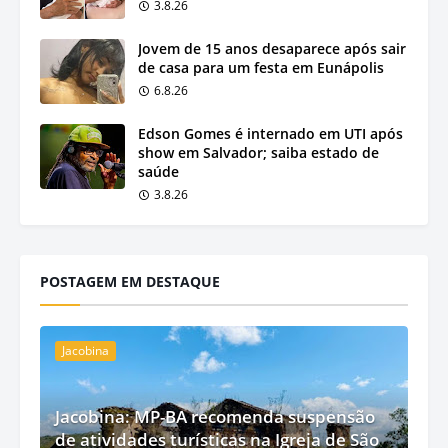
3.8.26
Jovem de 15 anos desaparece após sair
de casa para um festa em Eunápolis
6.8.26
Edson Gomes é internado em UTI após
show em Salvador; saiba estado de
saúde
3.8.26
POSTAGEM EM DESTAQUE
Jacobina
Jacobina: MP-BA recomenda suspensão
de atividades turísticas na Igreja de São