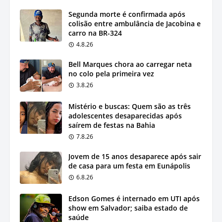
Segunda morte é confirmada após
colisão entre ambulância de Jacobina e
carro na BR-324
4.8.26
Bell Marques chora ao carregar neta
no colo pela primeira vez
3.8.26
Mistério e buscas: Quem são as três
adolescentes desaparecidas após
saírem de festas na Bahia
7.8.26
Jovem de 15 anos desaparece após sair
de casa para um festa em Eunápolis
6.8.26
Edson Gomes é internado em UTI após
show em Salvador; saiba estado de
saúde