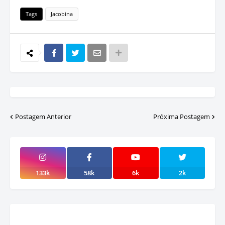
Tags
Jacobina
Postagem Anterior
Próxima Postagem
133k
58k
6k
2k