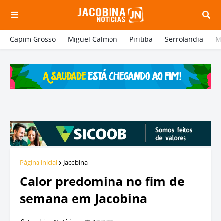
Capim Grosso
Miguel Calmon
Piritiba
Serrolândia
M
Página inicial
Jacobina
Calor predomina no fim de
semana em Jacobina