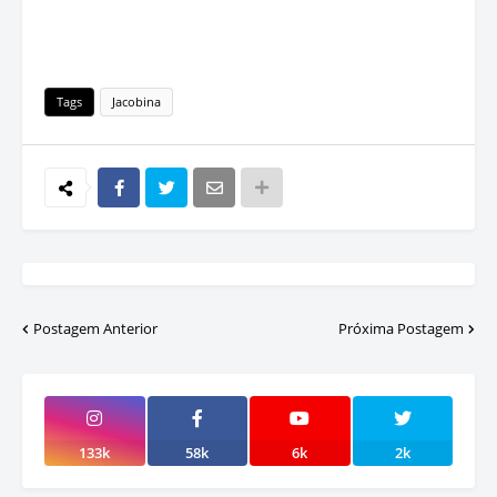
Tags
Jacobina
Postagem Anterior
Próxima Postagem
133k
58k
6k
2k