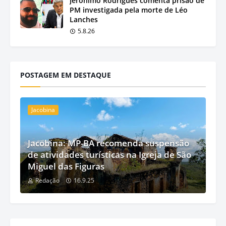
Jerônimo Rodrigues comenta prisão de
PM investigada pela morte de Léo
Lanches
5.8.26
POSTAGEM EM DESTAQUE
Jacobina
Jacobina: MP-BA recomenda suspensão
de atividades turísticas na Igreja de São
Miguel das Figuras
Redação
16.9.25