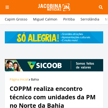
Capim Grosso
Miguel Calmon
Piritiba
Serrolândia
M
Página inicial
Bahia
COPPM realiza encontro
técnico com unidades da PM
no Norte da Bahia