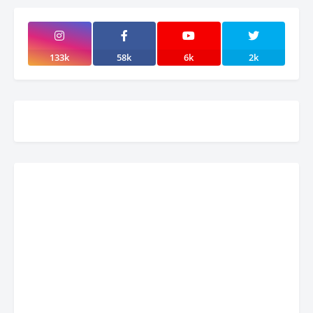
133k
58k
6k
2k