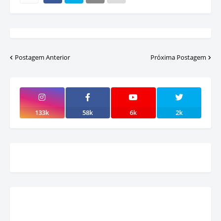
Postagem Anterior
Próxima Postagem
133k
58k
6k
2k