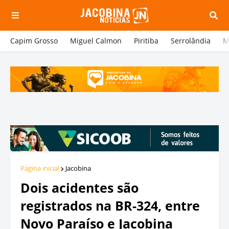
Capim Grosso
Miguel Calmon
Piritiba
Serrolândia
M
Página inicial
Jacobina
Dois acidentes são
registrados na BR-324, entre
Novo Paraíso e Jacobina