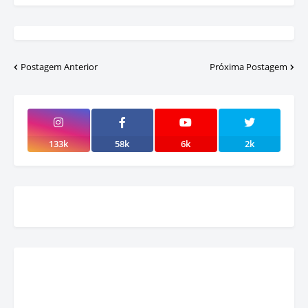
Postagem Anterior
Próxima Postagem
133k
58k
6k
2k