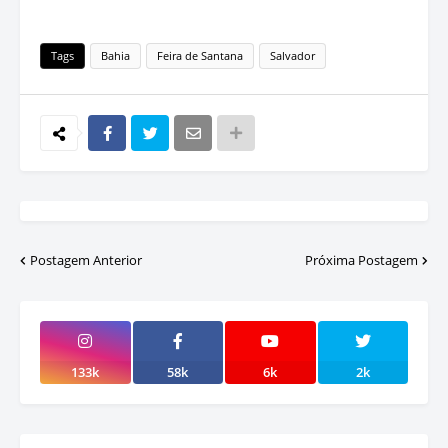
Tags
Bahia
Feira de Santana
Salvador
Postagem Anterior
Próxima Postagem
133k
58k
6k
2k