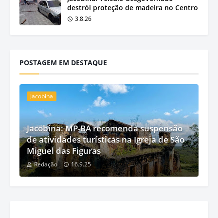
destrói proteção de madeira no Centro
3.8.26
POSTAGEM EM DESTAQUE
Jacobina
Jacobina: MP-BA recomenda suspensão
de atividades turísticas na Igreja de São
Miguel das Figuras
Redação
16.9.25