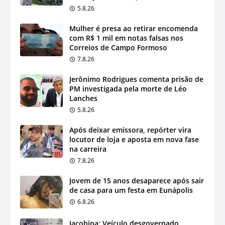
5.8.26
Mulher é presa ao retirar encomenda
com R$ 1 mil em notas falsas nos
Correios de Campo Formoso
7.8.26
Jerônimo Rodrigues comenta prisão de
PM investigada pela morte de Léo
Lanches
5.8.26
Após deixar emissora, repórter vira
locutor de loja e aposta em nova fase
na carreira
7.8.26
Jovem de 15 anos desaparece após sair
de casa para um festa em Eunápolis
6.8.26
Jacobina: Veículo desgovernado