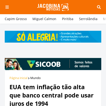
Capim Grosso
Miguel Calmon
Piritiba
Serrolândia
M
Página inicial
Mundo
EUA tem inflação tão alta
que banco central pode usar
juros de 1994