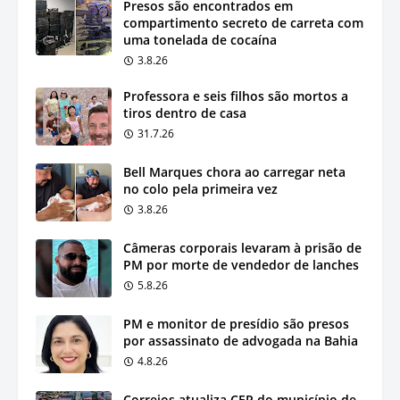
Presos são encontrados em
compartimento secreto de carreta com
uma tonelada de cocaína
3.8.26
Professora e seis filhos são mortos a
tiros dentro de casa
31.7.26
Bell Marques chora ao carregar neta
no colo pela primeira vez
3.8.26
Câmeras corporais levaram à prisão de
PM por morte de vendedor de lanches
5.8.26
PM e monitor de presídio são presos
por assassinato de advogada na Bahia
4.8.26
Correios atualiza CEP do município de