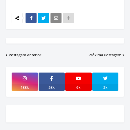
Postagem Anterior
Próxima Postagem
133k
58k
6k
2k