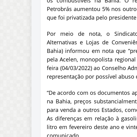
os combustíveis na Bahia. O re
Petrobrás aumentou 5% nos outros 
que foi privatizada pelo presidente 
Por meio de nota, o Sindicat
Alternativas e Lojas de Conveniê
Bahia) informou em nota que “pr
pela Acelen, monopolista regional
feira (04/03/2022) ao Conselho Ad
representação por possível abuso
“De acordo com os documentos ap
na Bahia, preços substancialment
para venda a outros Estados, co
As diferenças em relação à gasol
litro em fevereiro deste ano e vint
comunicado.