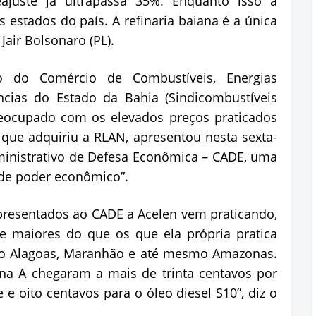
ajuste já ultrapassa 35%. Enquanto isso a
estados do país. A refinaria baiana é a única
Jair Bolsonaro (PL).
o do Comércio de Combustíveis, Energias
ncias do Estado da Bahia (Sindicombustíveis
eocupado com os elevados preços praticados
 que adquiriu a RLAN, apresentou nesta sexta-
ministrativo de Defesa Econômica – CADE, uma
 de poder econômico”.
resentados ao CADE a Acelen vem praticando,
e maiores do que os que ela própria pratica
mo Alagoas, Maranhão e até mesmo Amazonas.
ina A chegaram a mais de trinta centavos por
e e oito centavos para o óleo diesel S10”, diz o