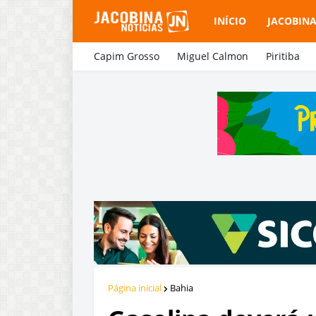
INÍCIO
JACOBIN
Capim Grosso
Miguel Calmon
Piritiba
Página inicial
Bahia