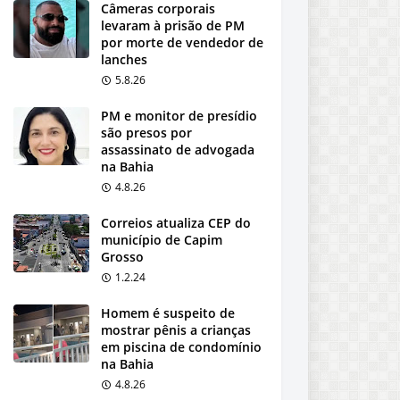
Câmeras corporais
levaram à prisão de PM
por morte de vendedor de
lanches
5.8.26
PM e monitor de presídio
são presos por
assassinato de advogada
na Bahia
4.8.26
Correios atualiza CEP do
município de Capim
Grosso
1.2.24
Homem é suspeito de
mostrar pênis a crianças
em piscina de condomínio
na Bahia
4.8.26