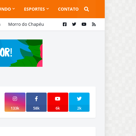
UNDO
ESPORTES
CONTATO
a
Morro do Chapéu
133k
58k
6k
2k