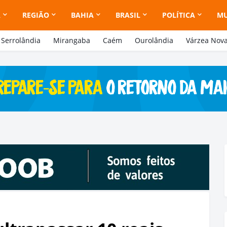
A
REGIÃO
BAHIA
BRASIL
POLÍTICA
M
Serrolândia
Mirangaba
Caém
Ourolândia
Várzea Nov