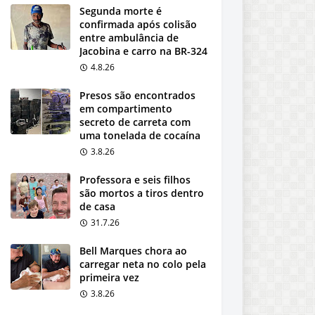
Segunda morte é
confirmada após colisão
entre ambulância de
Jacobina e carro na BR-324
4.8.26
Presos são encontrados
em compartimento
secreto de carreta com
uma tonelada de cocaína
3.8.26
Professora e seis filhos
são mortos a tiros dentro
de casa
31.7.26
Bell Marques chora ao
carregar neta no colo pela
primeira vez
3.8.26