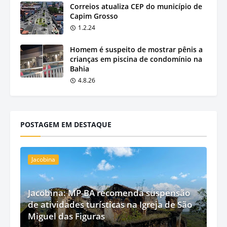
Correios atualiza CEP do município de
Capim Grosso
1.2.24
Homem é suspeito de mostrar pênis a
crianças em piscina de condomínio na
Bahia
4.8.26
POSTAGEM EM DESTAQUE
Jacobina
Jacobina: MP-BA recomenda suspensão
de atividades turísticas na Igreja de São
Miguel das Figuras