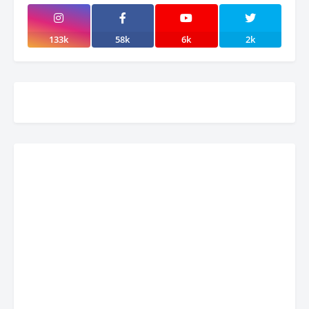
133k
58k
6k
2k