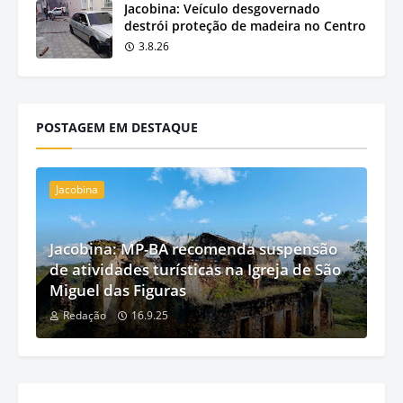
Jacobina: Veículo desgovernado
destrói proteção de madeira no Centro
3.8.26
POSTAGEM EM DESTAQUE
Jacobina
Jacobina: MP-BA recomenda suspensão
de atividades turísticas na Igreja de São
Miguel das Figuras
Redação
16.9.25