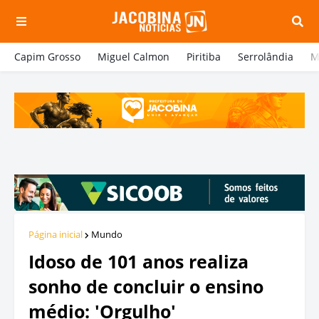
Capim Grosso
Miguel Calmon
Piritiba
Serrolândia
M
Página inicial
Mundo
Idoso de 101 anos realiza
sonho de concluir o ensino
médio: 'Orgulho'