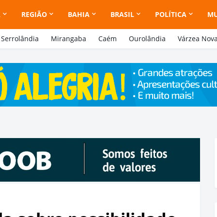
A
REGIÃO
BAHIA
BRASIL
POLÍTICA
M
Serrolândia
Mirangaba
Caém
Ourolândia
Várzea Nov