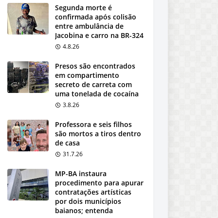
Segunda morte é
confirmada após colisão
entre ambulância de
Jacobina e carro na BR-324
4.8.26
Presos são encontrados
em compartimento
secreto de carreta com
uma tonelada de cocaína
3.8.26
Professora e seis filhos
são mortos a tiros dentro
de casa
31.7.26
MP-BA instaura
procedimento para apurar
contratações artísticas
por dois municípios
baianos; entenda