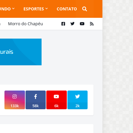
UNDO
ESPORTES
CONTATO
a
Morro do Chapéu
133k
58k
6k
2k