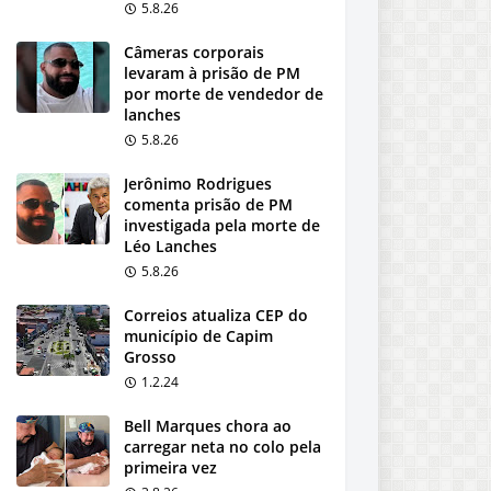
5.8.26
Câmeras corporais
levaram à prisão de PM
por morte de vendedor de
lanches
5.8.26
Jerônimo Rodrigues
comenta prisão de PM
investigada pela morte de
Léo Lanches
5.8.26
Correios atualiza CEP do
município de Capim
Grosso
1.2.24
Bell Marques chora ao
carregar neta no colo pela
primeira vez