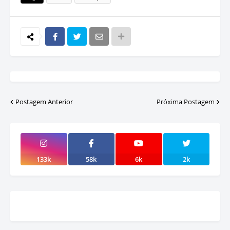
Postagem Anterior
Próxima Postagem
133k
58k
6k
2k