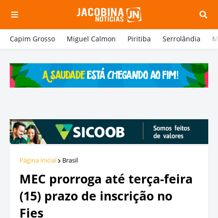
Capim Grosso
Miguel Calmon
Piritiba
Serrolândia
M
Página inicial
Brasil
MEC prorroga até terça-feira
(15) prazo de inscrição no
Fies