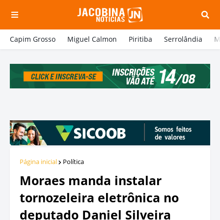
Capim Grosso
Miguel Calmon
Piritiba
Serrolândia
M
Página inicial
Política
Moraes manda instalar
tornozeleira eletrônica no
deputado Daniel Silveira