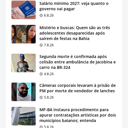
Salário mínimo 2027: veja quanto o
governo vai pagar
6.8.26
Mistério e buscas: Quem são as três
adolescentes desaparecidas após
saírem de festas na Bahia
7.8.26
Segunda morte é confirmada após
colisão entre ambulância de Jacobina e
carro na BR-324
4.8.26
Câmeras corporais levaram à prisão de
PM por morte de vendedor de lanches
5.8.26
MP-BA instaura procedimento para
apurar contratações artísticas por dois
municípios baianos; entenda
5.8.26