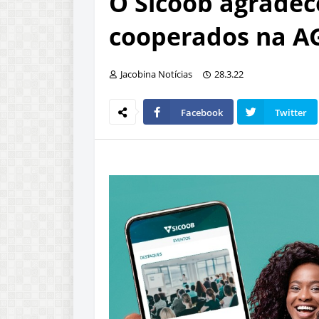
O Sicoob agradec
cooperados na A
Jacobina Notícias
28.3.22
Facebook
Twitter