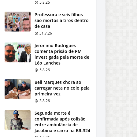
5.8.26
Professora e seis filhos
são mortos a tiros dentro
de casa
31.7.26
Jerônimo Rodrigues
comenta prisão de PM
investigada pela morte de
Léo Lanches
5.8.26
Bell Marques chora ao
carregar neta no colo pela
primeira vez
3.8.26
Segunda morte é
confirmada após colisão
entre ambulância de
Jacobina e carro na BR-324