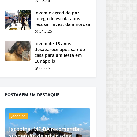
4.8.26
Jovem é agredida por
colega de escola após
recusar investida amorosa
31.7.26
Jovem de 15 anos
desaparece após sair de
casa para um festa em
Eunápolis
6.8.26
POSTAGEM EM DESTAQUE
Jacobina
Jacobina: MP-BA recomenda
suspensão de atividades