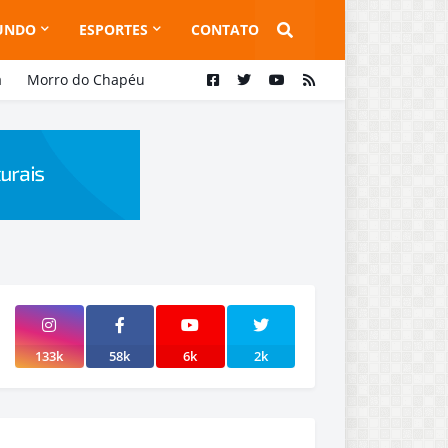
UNDO
ESPORTES
CONTATO
a
Morro do Chapéu
133k
58k
6k
2k