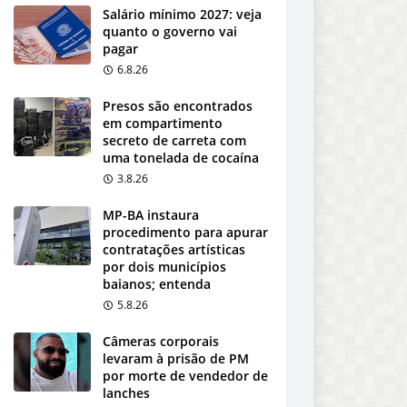
Salário mínimo 2027: veja
quanto o governo vai
pagar
6.8.26
Presos são encontrados
em compartimento
secreto de carreta com
uma tonelada de cocaína
3.8.26
MP-BA instaura
procedimento para apurar
contratações artísticas
por dois municípios
baianos; entenda
5.8.26
Câmeras corporais
levaram à prisão de PM
por morte de vendedor de
lanches