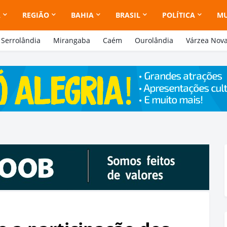
A
REGIÃO
BAHIA
BRASIL
POLÍTICA
M
Serrolândia
Mirangaba
Caém
Ourolândia
Várzea Nov