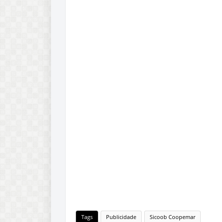
Tags
Publicidade
Sicoob Coopemar