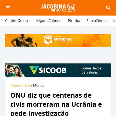
Capim Grosso
Miguel Calmon
Piritiba
Serrolândia
M
Página inicial
Mundo
ONU diz que centenas de
civis morreram na Ucrânia e
pede investigação