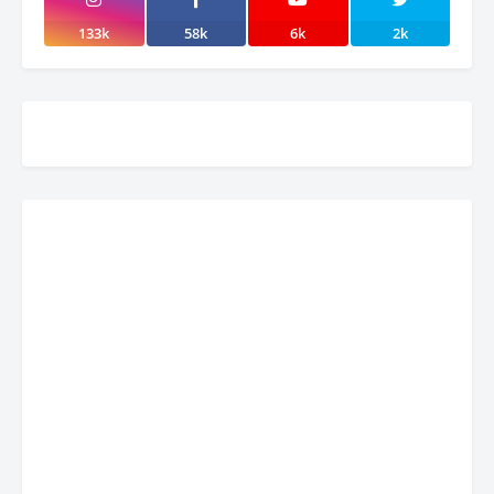
133k
58k
6k
2k