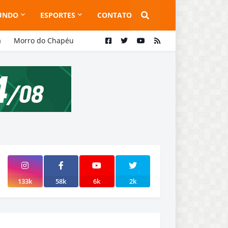
UNDO
ESPORTES
CONTATO
a
Morro do Chapéu
133k
58k
6k
2k