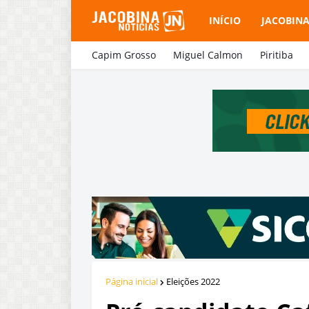
INÍCIO
JACOBIN
Capim Grosso
Miguel Calmon
Piritiba
Página inicial
Eleições 2022