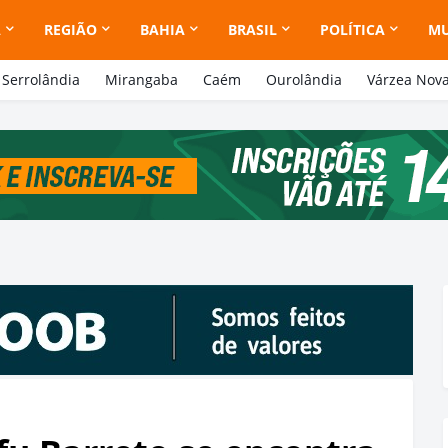
A
REGIÃO
BAHIA
BRASIL
POLÍTICA
M
Serrolândia
Mirangaba
Caém
Ourolândia
Várzea Nov