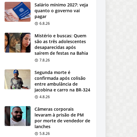
Salário mínimo 2027: veja
quanto o governo vai
pagar
6.8.26
Mistério e buscas: Quem
são as três adolescentes
desaparecidas após
saírem de festas na Bahia
7.8.26
Segunda morte é
confirmada após colisão
entre ambulância de
Jacobina e carro na BR-324
4.8.26
Câmeras corporais
levaram à prisão de PM
por morte de vendedor de
lanches
5.8.26