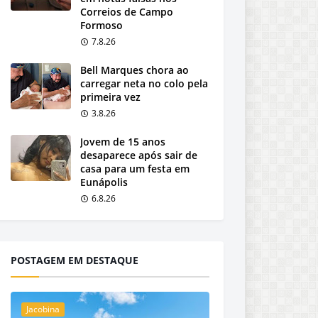
Correios de Campo
Formoso
7.8.26
Bell Marques chora ao
carregar neta no colo pela
primeira vez
3.8.26
Jovem de 15 anos
desaparece após sair de
casa para um festa em
Eunápolis
6.8.26
POSTAGEM EM DESTAQUE
Jacobina