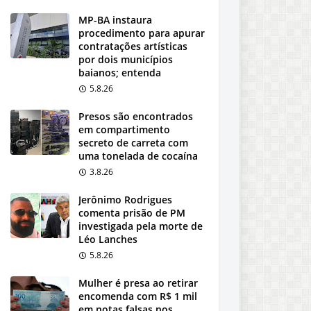
MP-BA instaura
procedimento para apurar
contratações artísticas
por dois municípios
baianos; entenda
5.8.26
Presos são encontrados
em compartimento
secreto de carreta com
uma tonelada de cocaína
3.8.26
Jerônimo Rodrigues
comenta prisão de PM
investigada pela morte de
Léo Lanches
5.8.26
Mulher é presa ao retirar
encomenda com R$ 1 mil
em notas falsas nos