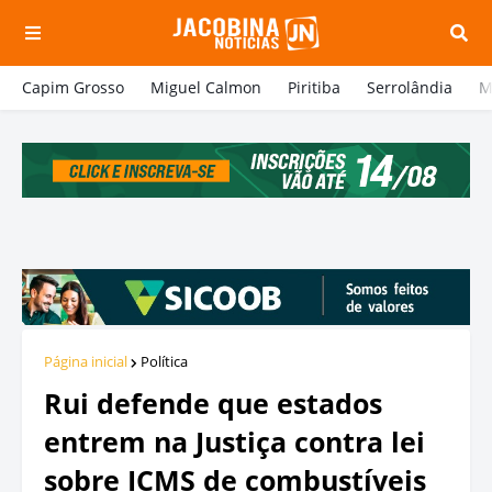
Capim Grosso
Miguel Calmon
Piritiba
Serrolândia
M
Página inicial
Política
Rui defende que estados
entrem na Justiça contra lei
sobre ICMS de combustíveis