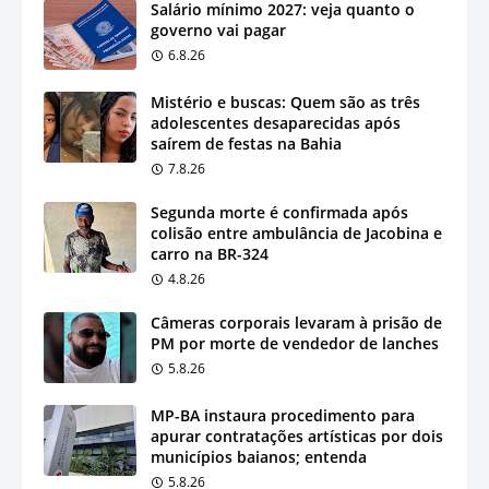
Salário mínimo 2027: veja quanto o
governo vai pagar
6.8.26
Mistério e buscas: Quem são as três
adolescentes desaparecidas após
saírem de festas na Bahia
7.8.26
Segunda morte é confirmada após
colisão entre ambulância de Jacobina e
carro na BR-324
4.8.26
Câmeras corporais levaram à prisão de
PM por morte de vendedor de lanches
5.8.26
MP-BA instaura procedimento para
apurar contratações artísticas por dois
municípios baianos; entenda
5.8.26