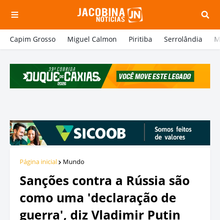
Capim Grosso
Miguel Calmon
Piritiba
Serrolândia
M
Página inicial
Mundo
Sanções contra a Rússia são
como uma 'declaração de
guerra', diz Vladimir Putin