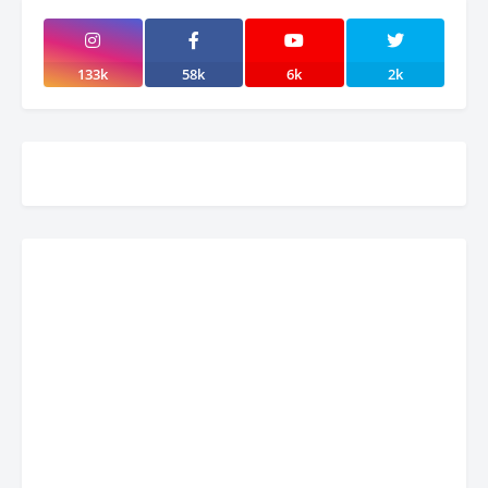
133k
58k
6k
2k