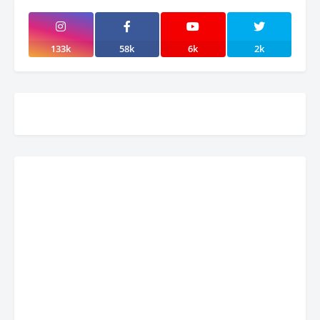
133k
58k
6k
2k