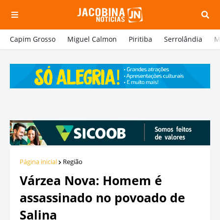
Capim Grosso
Miguel Calmon
Piritiba
Serrolândia
M
Página inicial
Região
Várzea Nova: Homem é
assassinado no povoado de
Salina