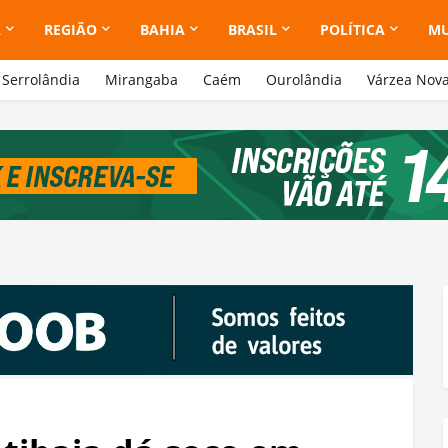
A
REGIÃO
BAHIA
BRASIL
POLÍTICA
M
Serrolândia
Mirangaba
Caém
Ourolândia
Várzea Nov