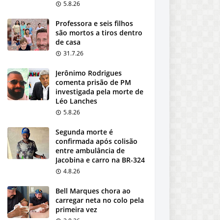
5.8.26
Professora e seis filhos
são mortos a tiros dentro
de casa
31.7.26
Jerônimo Rodrigues
comenta prisão de PM
investigada pela morte de
Léo Lanches
5.8.26
Segunda morte é
confirmada após colisão
entre ambulância de
Jacobina e carro na BR-324
4.8.26
Bell Marques chora ao
carregar neta no colo pela
primeira vez