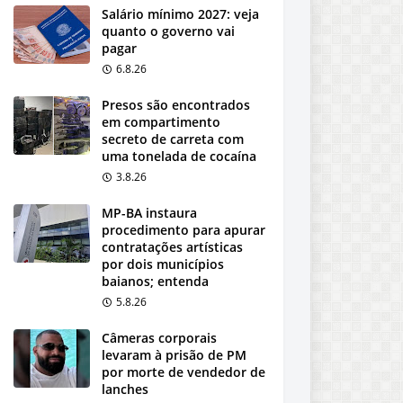
Salário mínimo 2027: veja
quanto o governo vai
pagar
6.8.26
Presos são encontrados
em compartimento
secreto de carreta com
uma tonelada de cocaína
3.8.26
MP-BA instaura
procedimento para apurar
contratações artísticas
por dois municípios
baianos; entenda
5.8.26
Câmeras corporais
levaram à prisão de PM
por morte de vendedor de
lanches