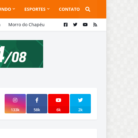
UNDO
ESPORTES
CONTATO
a
Morro do Chapéu
133k
58k
6k
2k