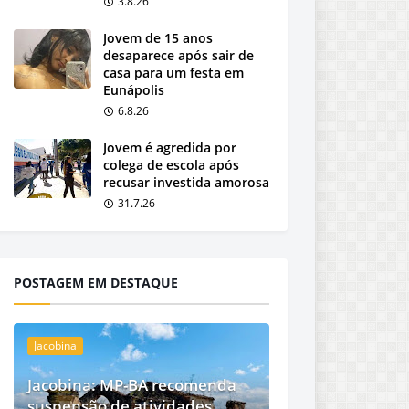
3.8.26
Jovem de 15 anos
desaparece após sair de
casa para um festa em
Eunápolis
6.8.26
Jovem é agredida por
colega de escola após
recusar investida amorosa
31.7.26
POSTAGEM EM DESTAQUE
Jacobina
Jacobina: MP-BA recomenda
suspensão de atividades