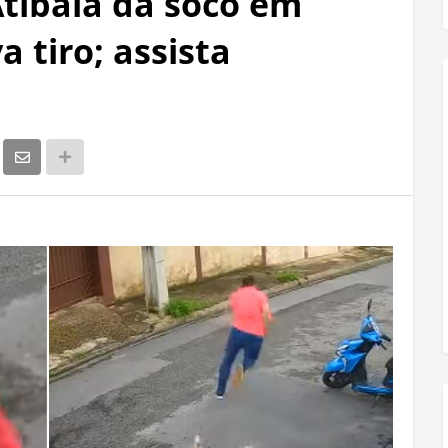
Atibaia dá soco em
a tiro; assista