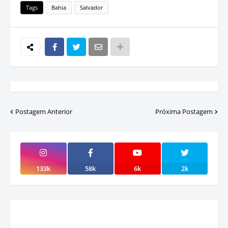
Tags
Bahia
Salvador
Postagem Anterior
Próxima Postagem
133k
58k
6k
2k