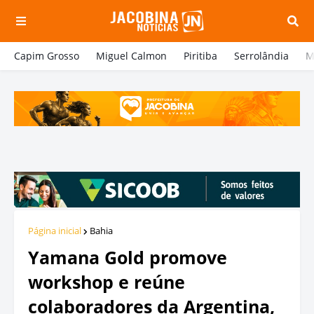
Capim Grosso
Miguel Calmon
Piritiba
Serrolândia
M
Página inicial
Bahia
Yamana Gold promove
workshop e reúne
colaboradores da Argentina,