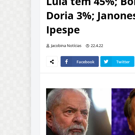
Lula tem 45%; Bo
Doria 3%; Janones
Ipespe
Jacobina Notícias
22.4.22
Facebook
Twitter