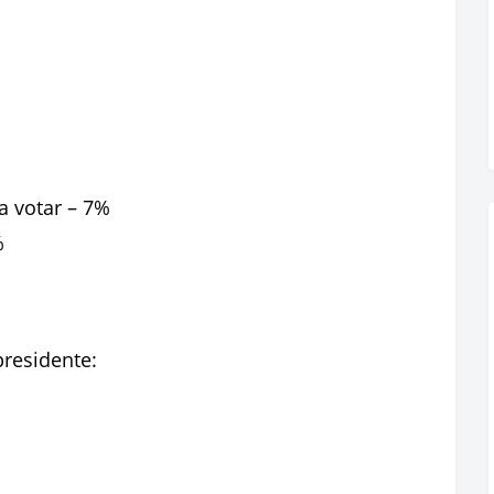
 votar – 7%
%
presidente: