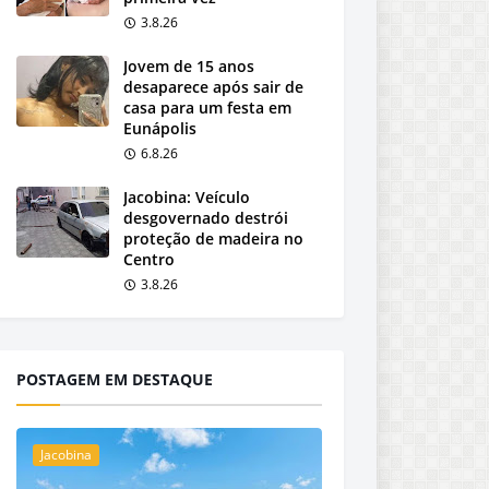
3.8.26
Jovem de 15 anos
desaparece após sair de
casa para um festa em
Eunápolis
6.8.26
Jacobina: Veículo
desgovernado destrói
proteção de madeira no
Centro
3.8.26
POSTAGEM EM DESTAQUE
Jacobina