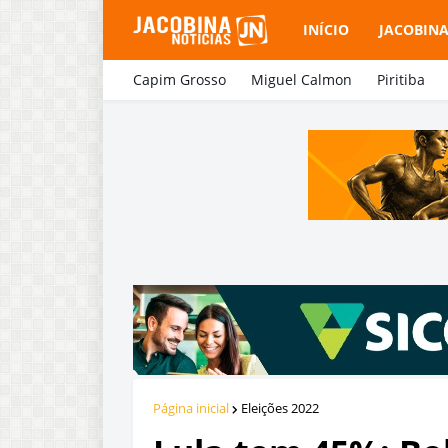
INÍCIO
JACOBIN
Capim Grosso
Miguel Calmon
Piritiba
Página inicial
Eleições 2022