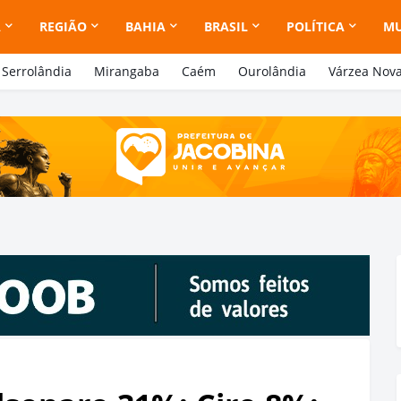
A
REGIÃO
BAHIA
BRASIL
POLÍTICA
M
Serrolândia
Mirangaba
Caém
Ourolândia
Várzea Nov