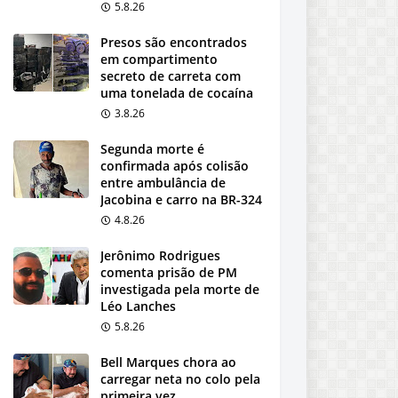
5.8.26
Presos são encontrados
em compartimento
secreto de carreta com
uma tonelada de cocaína
3.8.26
Segunda morte é
confirmada após colisão
entre ambulância de
Jacobina e carro na BR-324
4.8.26
Jerônimo Rodrigues
comenta prisão de PM
investigada pela morte de
Léo Lanches
5.8.26
Bell Marques chora ao
carregar neta no colo pela
primeira vez