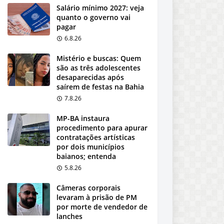
Salário mínimo 2027: veja
quanto o governo vai
pagar
6.8.26
Mistério e buscas: Quem
são as três adolescentes
desaparecidas após
saírem de festas na Bahia
7.8.26
MP-BA instaura
procedimento para apurar
contratações artísticas
por dois municípios
baianos; entenda
5.8.26
Câmeras corporais
levaram à prisão de PM
por morte de vendedor de
lanches