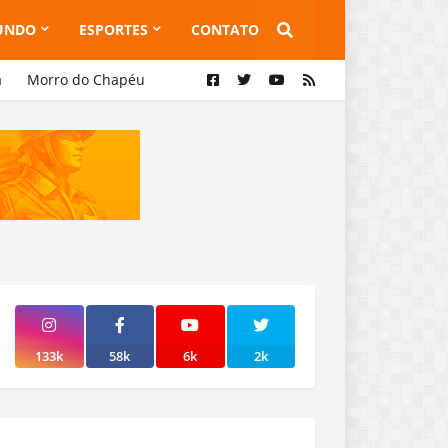
UNDO
ESPORTES
CONTATO
a
Morro do Chapéu
133k
58k
6k
2k