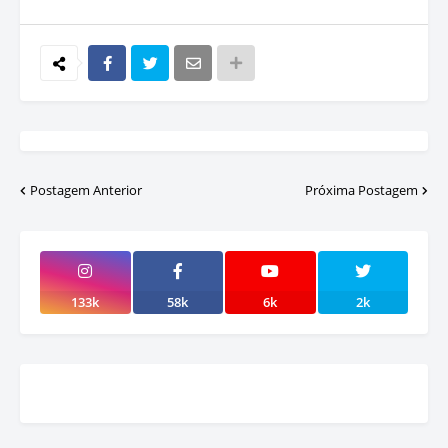
Postagem Anterior
Próxima Postagem
133k
58k
6k
2k