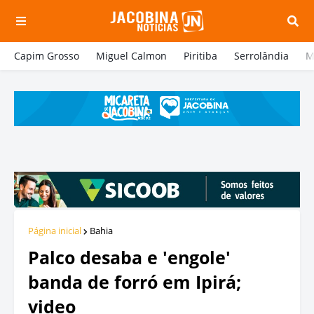
Capim Grosso
Miguel Calmon
Piritiba
Serrolândia
M
Página inicial
Bahia
Palco desaba e 'engole'
banda de forró em Ipirá;
video