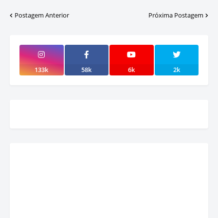
Postagem Anterior
Próxima Postagem
133k
58k
6k
2k