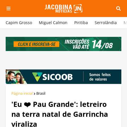
Capim Grosso
Miguel Calmon
Piritiba
Serrolândia
M
Página inicial
Brasil
'Eu ❤️ Pau Grande': letreiro
na terra natal de Garrincha
viraliza