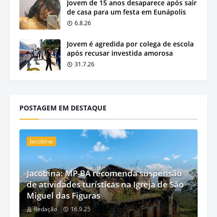
Jovem de 15 anos desaparece após sair
de casa para um festa em Eunápolis
6.8.26
Jovem é agredida por colega de escola
após recusar investida amorosa
31.7.26
POSTAGEM EM DESTAQUE
Jacobina
Jacobina: MP-BA recomenda suspensão
de atividades turísticas na Igreja de São
Miguel das Figuras
Redação
16.9.25