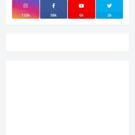
133k
58k
6k
2k