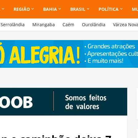
A
REGIÃO
BAHIA
BRASIL
POLÍTICA
M
Serrolândia
Mirangaba
Caém
Ourolândia
Várzea Nov