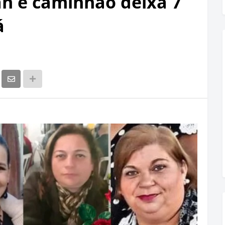
an e caminhão deixa 7
á