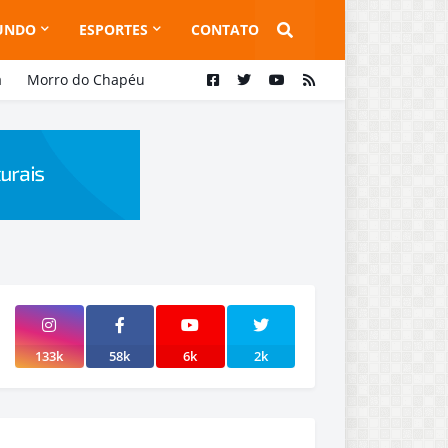
UNDO
ESPORTES
CONTATO
a
Morro do Chapéu
133k
58k
6k
2k