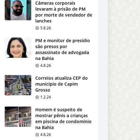
Câmeras corporais
levaram à prisão de PM
por morte de vendedor de
lanches
5.8.26
PM e monitor de presídio
são presos por
assassinato de advogada
na Bahia
4.8.26
Correios atualiza CEP do
município de Capim
Grosso
1.2.24
Homem é suspeito de
mostrar pênis a crianças
em piscina de condomínio
na Bahia
4.8.26