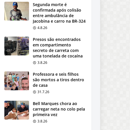
Segunda morte é
confirmada após colisão
entre ambulância de
Jacobina e carro na BR-324
4.8.26
Presos são encontrados
em compartimento
secreto de carreta com
uma tonelada de cocaína
3.8.26
Professora e seis filhos
são mortos a tiros dentro
de casa
31.7.26
Bell Marques chora ao
carregar neta no colo pela
primeira vez
3.8.26