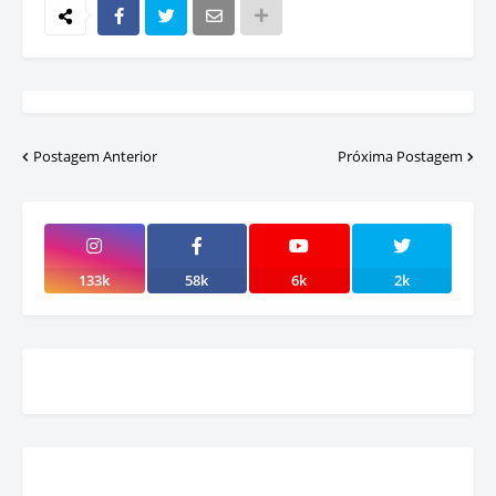
Postagem Anterior
Próxima Postagem
133k
58k
6k
2k