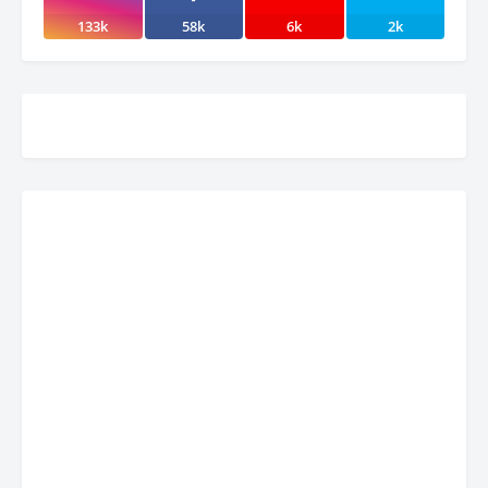
133k
58k
6k
2k