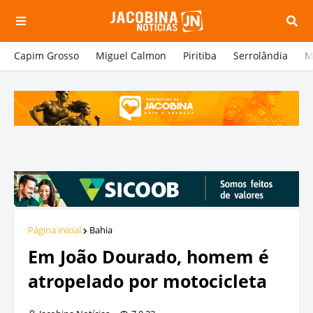
Capim Grosso
Miguel Calmon
Piritiba
Serrolândia
M
Página inicial
Bahia
Em João Dourado, homem é
atropelado por motocicleta