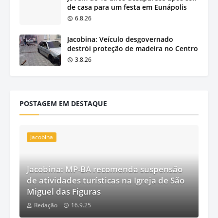
de casa para um festa em Eunápolis
6.8.26
Jacobina: Veículo desgovernado
destrói proteção de madeira no Centro
3.8.26
POSTAGEM EM DESTAQUE
Jacobina
Jacobina: MP-BA recomenda suspensão
de atividades turísticas na Igreja de São
Miguel das Figuras
Redação
16.9.25