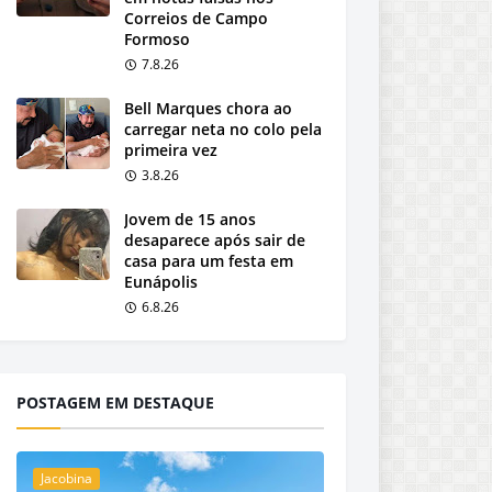
Correios de Campo
Formoso
7.8.26
Bell Marques chora ao
carregar neta no colo pela
primeira vez
3.8.26
Jovem de 15 anos
desaparece após sair de
casa para um festa em
Eunápolis
6.8.26
POSTAGEM EM DESTAQUE
Jacobina