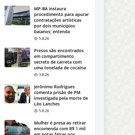
MP-BA instaura
procedimento para apurar
contratações artísticas
por dois municípios
baianos; entenda
5.8.26
Presos são encontrados
em compartimento
secreto de carreta com
uma tonelada de cocaína
3.8.26
Jerônimo Rodrigues
comenta prisão de PM
investigada pela morte de
Léo Lanches
5.8.26
Mulher é presa ao retirar
encomenda com R$ 1 mil
em notas falsas nos