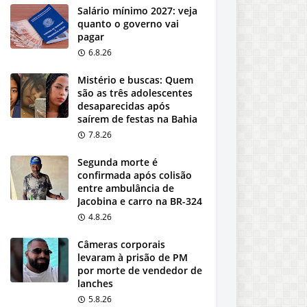
Salário mínimo 2027: veja
quanto o governo vai
pagar
6.8.26
Mistério e buscas: Quem
são as três adolescentes
desaparecidas após
saírem de festas na Bahia
7.8.26
Segunda morte é
confirmada após colisão
entre ambulância de
Jacobina e carro na BR-324
4.8.26
Câmeras corporais
levaram à prisão de PM
por morte de vendedor de
lanches
5.8.26