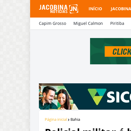
INÍCIO
JACOBIN
Capim Grosso
Miguel Calmon
Piritiba
Página inicial
Bahia