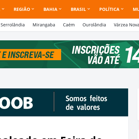
A
REGIÃO
BAHIA
BRASIL
POLÍTICA
M
Serrolândia
Mirangaba
Caém
Ourolândia
Várzea Nov