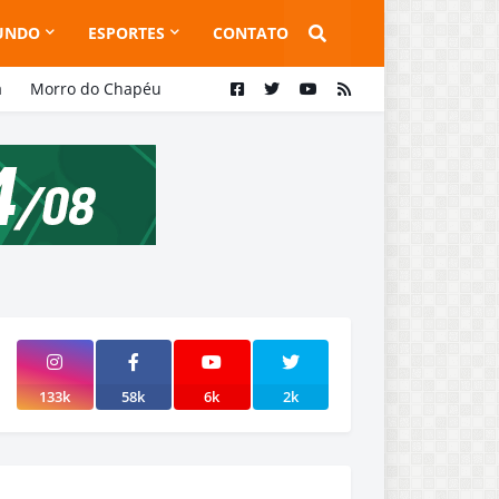
UNDO
ESPORTES
CONTATO
a
Morro do Chapéu
133k
58k
6k
2k