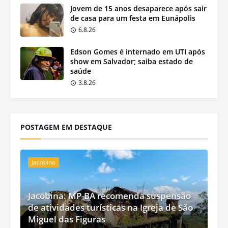
Jovem de 15 anos desaparece após sair
de casa para um festa em Eunápolis
6.8.26
Edson Gomes é internado em UTI após
show em Salvador; saiba estado de
saúde
3.8.26
POSTAGEM EM DESTAQUE
Jacobina
Jacobina: MP-BA recomenda suspensão
de atividades turísticas na Igreja de São
Miguel das Figuras