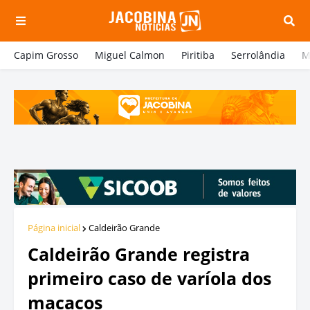
Capim Grosso
Miguel Calmon
Piritiba
Serrolândia
M
Página inicial
Caldeirão Grande
Caldeirão Grande registra
primeiro caso de varíola dos
macacos