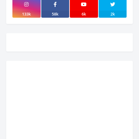
133k
58k
6k
2k