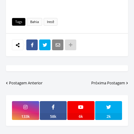
Tags
Bahia
Irecê
Postagem Anterior
Próxima Postagem
133k
58k
6k
2k