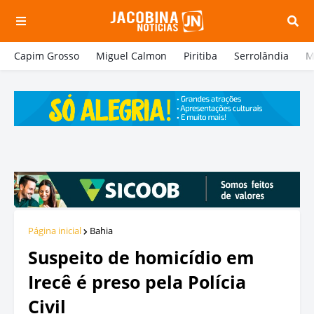
Capim Grosso
Miguel Calmon
Piritiba
Serrolândia
M
Página inicial
Bahia
Suspeito de homicídio em
Irecê é preso pela Polícia
Civil