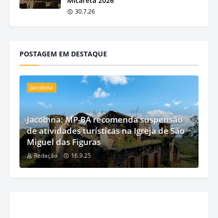
Micareta 2026
30.7.26
POSTAGEM EM DESTAQUE
Jacobina
Jacobina: MP-BA recomenda suspensão
de atividades turísticas na Igreja de São
Miguel das Figuras
Redação
16.9.25