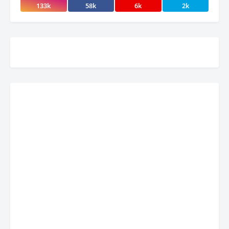
133k
58k
6k
2k