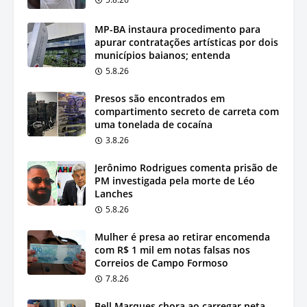
MP-BA instaura procedimento para
apurar contratações artísticas por dois
municípios baianos; entenda
5.8.26
Presos são encontrados em
compartimento secreto de carreta com
uma tonelada de cocaína
3.8.26
Jerônimo Rodrigues comenta prisão de
PM investigada pela morte de Léo
Lanches
5.8.26
Mulher é presa ao retirar encomenda
com R$ 1 mil em notas falsas nos
Correios de Campo Formoso
7.8.26
Bell Marques chora ao carregar neta