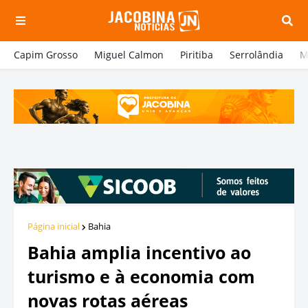
Capim Grosso
Miguel Calmon
Piritiba
Serrolândia
M
Página inicial
Bahia
Bahia amplia incentivo ao
turismo e à economia com
novas rotas aéreas