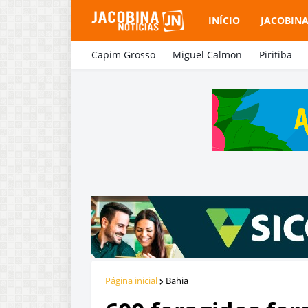
INÍCIO
JACOBIN
Capim Grosso
Miguel Calmon
Piritiba
Página inicial
Bahia