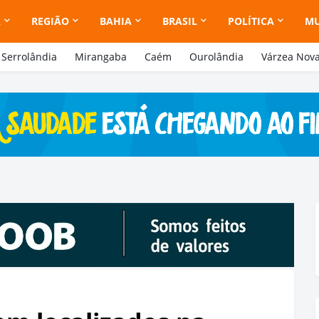
A
REGIÃO
BAHIA
BRASIL
POLÍTICA
M
Serrolândia
Mirangaba
Caém
Ourolândia
Várzea Nov