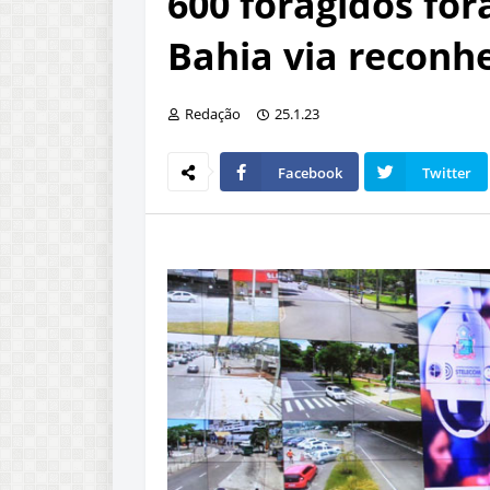
600 foragidos for
Bahia via reconh
Redação
25.1.23
Facebook
Twitter