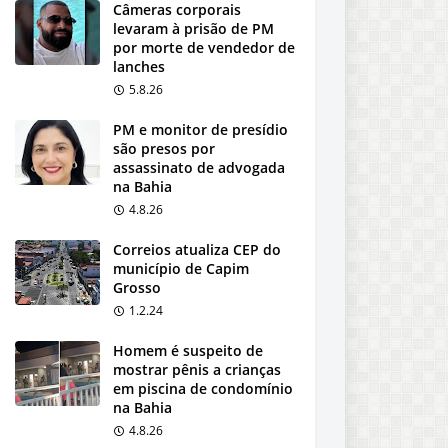
Câmeras corporais
levaram à prisão de PM
por morte de vendedor de
lanches
5.8.26
PM e monitor de presídio
são presos por
assassinato de advogada
na Bahia
4.8.26
Correios atualiza CEP do
município de Capim
Grosso
1.2.24
Homem é suspeito de
mostrar pênis a crianças
em piscina de condomínio
na Bahia
4.8.26