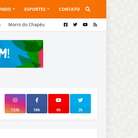
UNDO
ESPORTES
CONTATO
a
Morro do Chapéu
133k
58k
6k
2k