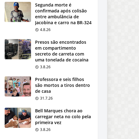
Segunda morte é
confirmada após colisão
entre ambulância de
Jacobina e carro na BR-324
4.8.26
Presos são encontrados
em compartimento
secreto de carreta com
uma tonelada de cocaína
3.8.26
Professora e seis filhos
são mortos a tiros dentro
de casa
31.7.26
Bell Marques chora ao
carregar neta no colo pela
primeira vez
3.8.26