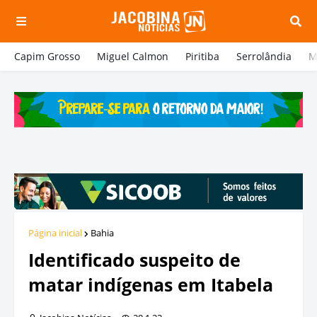
Capim Grosso
Miguel Calmon
Piritiba
Serrolândia
M
Página inicial
Bahia
Identificado suspeito de
matar indígenas em Itabela