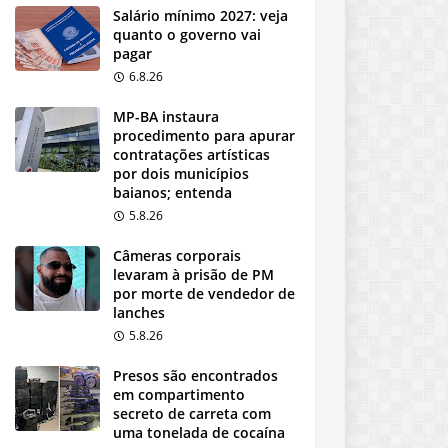
Salário mínimo 2027: veja
quanto o governo vai
pagar
6.8.26
MP-BA instaura
procedimento para apurar
contratações artísticas
por dois municípios
baianos; entenda
5.8.26
Câmeras corporais
levaram à prisão de PM
por morte de vendedor de
lanches
5.8.26
Presos são encontrados
em compartimento
secreto de carreta com
uma tonelada de cocaína