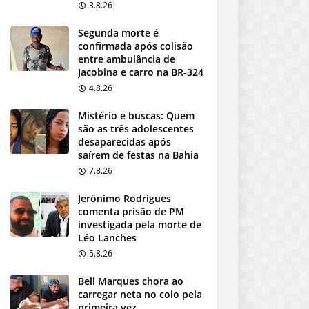
3.8.26
Segunda morte é
confirmada após colisão
entre ambulância de
Jacobina e carro na BR-324
4.8.26
Mistério e buscas: Quem
são as três adolescentes
desaparecidas após
saírem de festas na Bahia
7.8.26
Jerônimo Rodrigues
comenta prisão de PM
investigada pela morte de
Léo Lanches
5.8.26
Bell Marques chora ao
carregar neta no colo pela
primeira vez