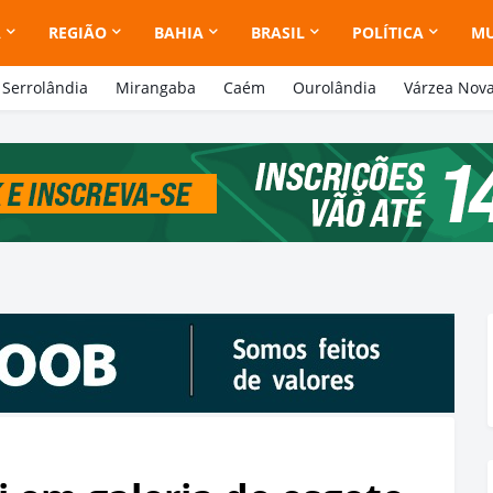
A
REGIÃO
BAHIA
BRASIL
POLÍTICA
M
Serrolândia
Mirangaba
Caém
Ourolândia
Várzea Nov