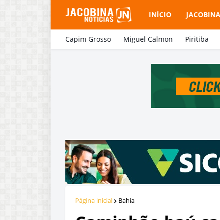
INÍCIO
JACOBIN
Capim Grosso
Miguel Calmon
Piritiba
Página inicial
Bahia