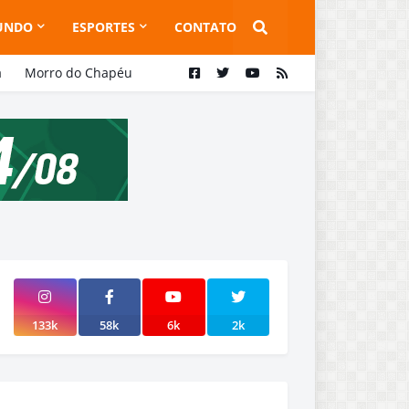
UNDO
ESPORTES
CONTATO
a
Morro do Chapéu
133k
58k
6k
2k