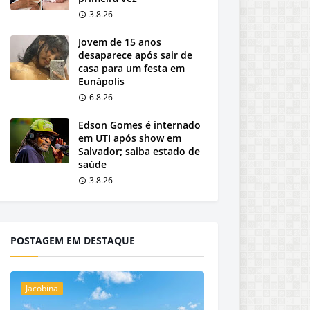
3.8.26
Jovem de 15 anos
desaparece após sair de
casa para um festa em
Eunápolis
6.8.26
Edson Gomes é internado
em UTI após show em
Salvador; saiba estado de
saúde
3.8.26
POSTAGEM EM DESTAQUE
Jacobina