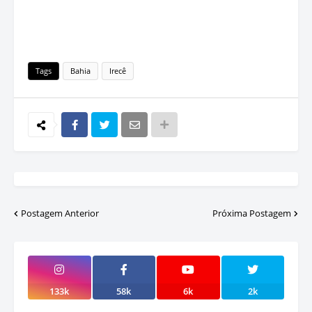
Tags
Bahia
Irecê
Postagem Anterior
Próxima Postagem
133k
58k
6k
2k