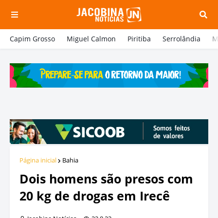
Capim Grosso
Miguel Calmon
Piritiba
Serrolândia
M
Página inicial
Bahia
Dois homens são presos com
20 kg de drogas em Irecê