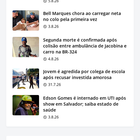
5.8.26
Bell Marques chora ao carregar neta
no colo pela primeira vez
3.8.26
Segunda morte é confirmada após
colisão entre ambulância de Jacobina e
carro na BR-324
4.8.26
Jovem é agredida por colega de escola
após recusar investida amorosa
31.7.26
Edson Gomes é internado em UTI após
show em Salvador; saiba estado de
saúde
3.8.26