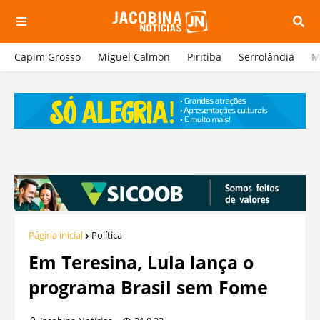
Capim Grosso
Miguel Calmon
Piritiba
Serrolândia
M
Página inicial
Política
Em Teresina, Lula lança o
programa Brasil sem Fome