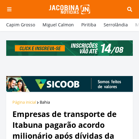
Capim Grosso
Miguel Calmon
Piritiba
Serrolândia
M
Página inicial
Bahia
Empresas de transporte de
Itabuna pagarão acordo
milionário após dívidas da