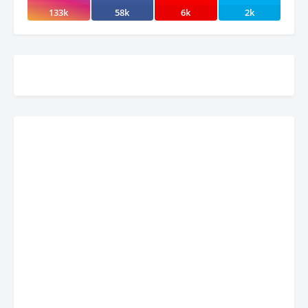
133k
58k
6k
2k