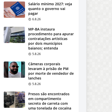
Salário mínimo 2027: veja
quanto o governo vai
pagar
6.8.26
MP-BA instaura
procedimento para apurar
contratações artísticas
por dois municípios
baianos; entenda
5.8.26
Câmeras corporais
levaram à prisão de PM
por morte de vendedor de
lanches
5.8.26
Presos são encontrados
em compartimento
secreto de carreta com
uma tonelada de cocaína