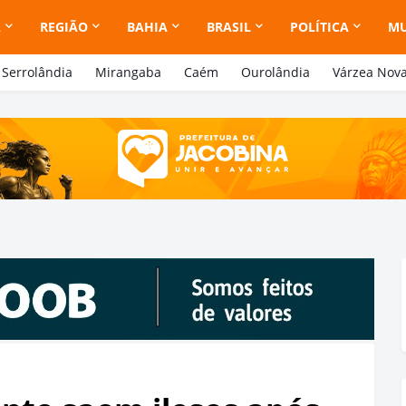
A
REGIÃO
BAHIA
BRASIL
POLÍTICA
M
Serrolândia
Mirangaba
Caém
Ourolândia
Várzea Nov