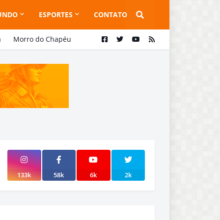
UNDO
ESPORTES
CONTATO
a
Morro do Chapéu
133k
58k
6k
2k