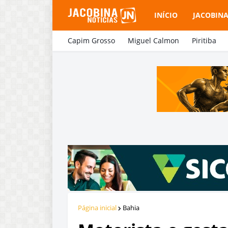
INÍCIO
JACOBIN
Capim Grosso
Miguel Calmon
Piritiba
Página inicial
Bahia