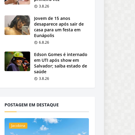
3.8.26
Jovem de 15 anos
desaparece após sair de
casa para um festa em
Eunápolis
6.8.26
Edson Gomes é internado
em UTI após show em
Salvador; saiba estado de
saúde
3.8.26
POSTAGEM EM DESTAQUE
Jacobina