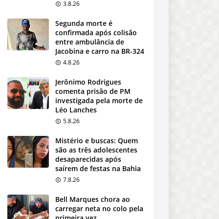
3.8.26
Segunda morte é
confirmada após colisão
entre ambulância de
Jacobina e carro na BR-324
4.8.26
Jerônimo Rodrigues
comenta prisão de PM
investigada pela morte de
Léo Lanches
5.8.26
Mistério e buscas: Quem
são as três adolescentes
desaparecidas após
saírem de festas na Bahia
7.8.26
Bell Marques chora ao
carregar neta no colo pela
primeira vez