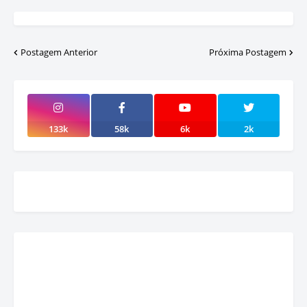
Postagem Anterior
Próxima Postagem
133k
58k
6k
2k