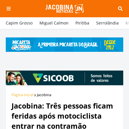
Capim Grosso
Miguel Calmon
Piritiba
Serrolândia
M
Página inicial
Jacobina
Jacobina: Três pessoas ficam
feridas após motociclista
entrar na contramão