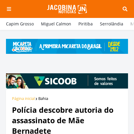
Capim Grosso
Miguel Calmon
Piritiba
Serrolândia
M
Página inicial
Bahia
Polícia descobre autoria do
assassinato de Mãe
Bernadete