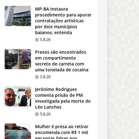
MP-BA instaura
procedimento para apurar
contratações artísticas
por dois municípios
baianos; entenda
5.8.26
Presos são encontrados
em compartimento
secreto de carreta com
uma tonelada de cocaína
3.8.26
Jerônimo Rodrigues
comenta prisão de PM
investigada pela morte de
Léo Lanches
5.8.26
Mulher é presa ao retirar
encomenda com R$ 1 mil
em notas falsas nos