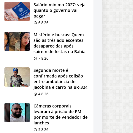
Salário mínimo 2027: veja
quanto o governo vai
pagar
6.8.26
Mistério e buscas: Quem
são as três adolescentes
desaparecidas após
saírem de festas na Bahia
7.8.26
Segunda morte é
confirmada após colisão
entre ambulância de
Jacobina e carro na BR-324
4.8.26
Câmeras corporais
levaram à prisão de PM
por morte de vendedor de
lanches
5.8.26