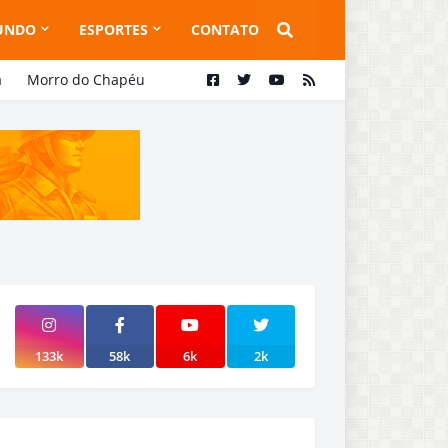
UNDO
ESPORTES
CONTATO
a
Morro do Chapéu
133k
58k
6k
2k