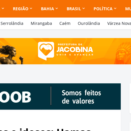
A
REGIÃO
BAHIA
BRASIL
POLÍTICA
M
Serrolândia
Mirangaba
Caém
Ourolândia
Várzea Nov