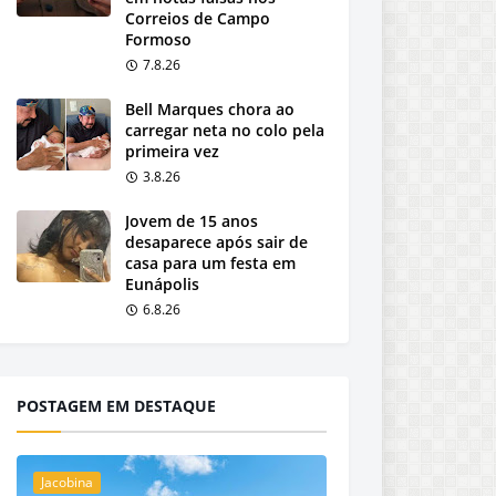
Correios de Campo
Formoso
7.8.26
Bell Marques chora ao
carregar neta no colo pela
primeira vez
3.8.26
Jovem de 15 anos
desaparece após sair de
casa para um festa em
Eunápolis
6.8.26
POSTAGEM EM DESTAQUE
Jacobina